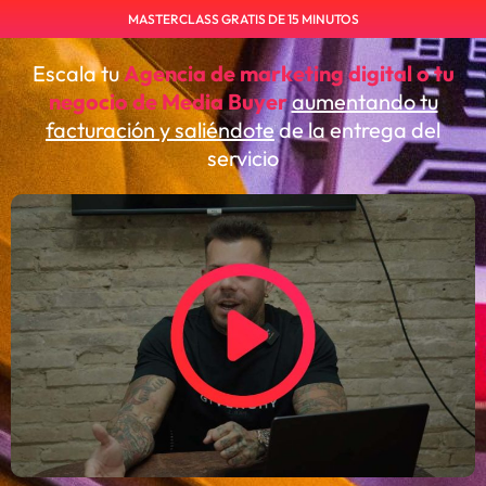
MASTERCLASS GRATIS DE 15 MINUTOS
Escala tu
Agencia de marketing digital o tu
negocio de Media Buyer
aumentando tu
facturación y saliéndote
de la entrega del
servicio