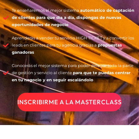
Te enseñaremos el mejor sistema
automático de captación
de clientes para que día a día, dispongas de nuevas
oportunidades de negocio
Aprenderás a vender tu servicio HIGH TICKET y a convertir los
leads en clientes para tu agencia gracias a
propuestas
ganadoras
Conocerás el mejor sistema para poder delegar toda la parte
de gestión y servicio al cliente
para que te puedas centrar
en tu negocio y en seguir escalándolo
INSCRIBIRME A LA MASTERCLASS