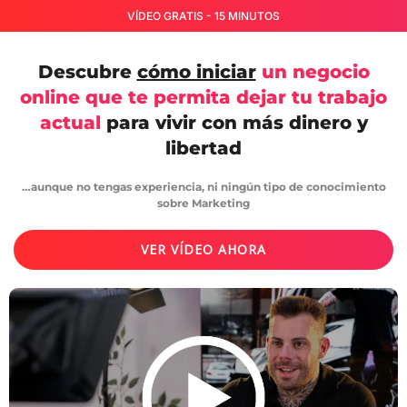
VÍDEO GRATIS - 15 MINUTOS
Descubre
cómo iniciar
un negocio
online que te permita dejar tu trabajo
actual
para vivir con más dinero y
libertad
…aunque no tengas experiencia, ni ningún tipo de conocimiento
sobre Marketing
VER VÍDEO AHORA