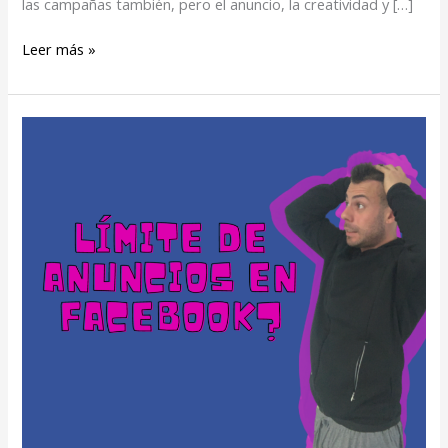
las campañas también, pero el anuncio, la creatividad y […]
Leer más »
Límite
de
anuncios
en
Facebook
Ads