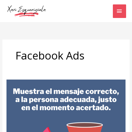
Ir
MEN
al
contenido
PRIN
Facebook Ads
Muestra
el
mensaje
correcto,
a
la
persona
adecuada,